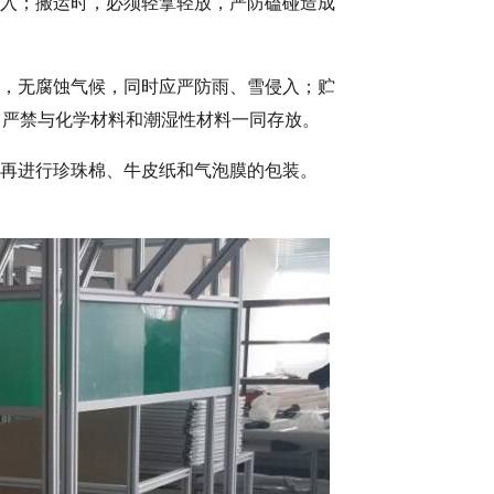
侵入；搬运时，必须轻拿轻放，严防磕碰造成
好，无腐蚀气候，同时应严防雨、雪侵入；贮
；严禁与化学材料和潮湿性材料一同存放。
后再进行珍珠棉、牛皮纸和气泡膜的包装。