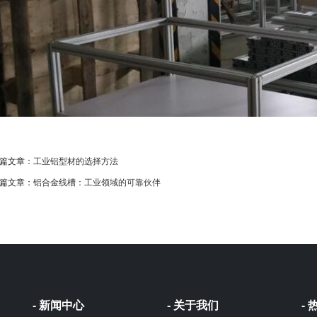
篇文章：
工业铝型材的选择方法
篇文章：
铝合金线槽：工业领域的可靠伙伴
- 新闻中心
- 关于我们
-