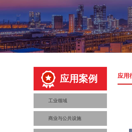
应用
应用案例
工业领域
商业与公共设施