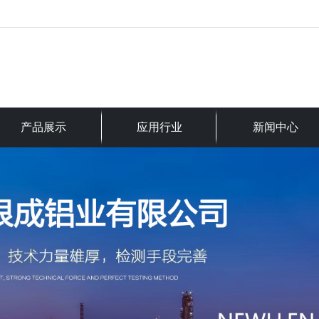
产品展示
应用行业
新闻中心